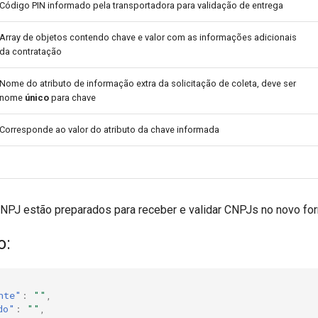
Código PIN informado pela transportadora para validação de entrega
Array de objetos contendo chave e valor com as informações adicionais
da contratação
Nome do atributo de informação extra da solicitação de coleta, deve ser
nome
único
para chave
Corresponde ao valor do atributo da chave informada
J estão preparados para receber e validar CNPJs no novo form
o:
nte"
:
""
,
do"
:
""
,