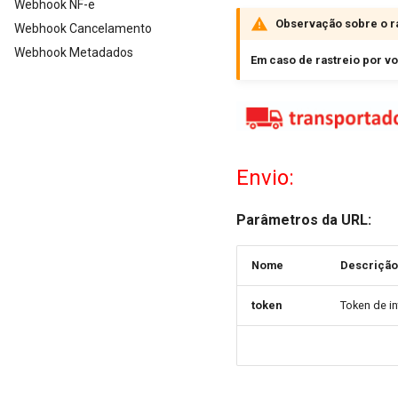
Webhook NF-e
Observação sobre o ra
Webhook Cancelamento
Webhook Metadados
Em caso de rastreio por v
Envio:
Parâmetros da URL:
Nome
Descrição
token
Token de i