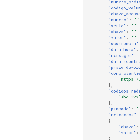
"numero_pedi
"codigo_volu
"chave_acess
"numero"
:
""
"serie"
:
""
,
"chave"
:
""
,
"valor"
:
""
,
"ocorrencia"
"data_hora"
:
"mensagem"
:
"data_reentr
"prazo_devol
"comprovante
"https:/
],
"codigos_red
"abc-123
],
"pincode"
:
"
"metadados"
:
{
"chave"
:
"valor"
:
}