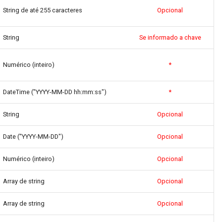
String de até 255 caracteres
Opcional
String
Se informado a chave
Numérico (inteiro)
*
DateTime ("YYYY-MM-DD hh:mm:ss")
*
String
Opcional
Date ("YYYY-MM-DD")
Opcional
Numérico (inteiro)
Opcional
Array de string
Opcional
Array de string
Opcional