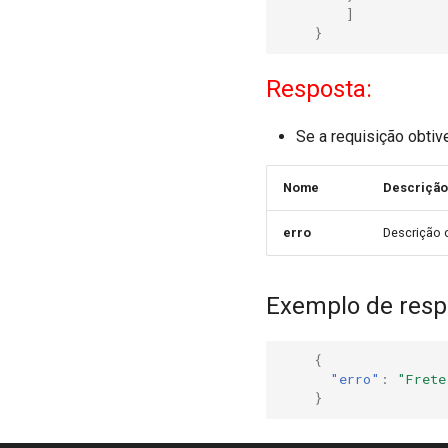
]
}
Resposta:
Se a requisição obti
Nome
Descrição
erro
Descrição 
Exemplo de resp
{
"erro"
:
"Frete
}