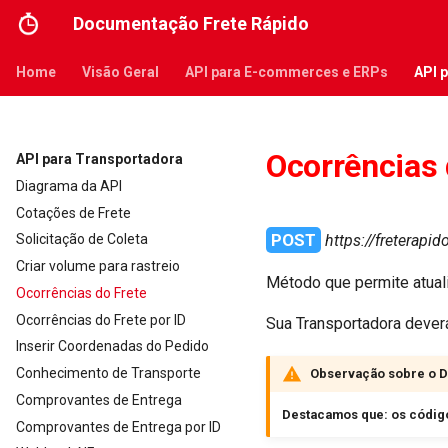
Documentação Frete Rápido
Home
Visão Geral
API para E-commerces e ERPs
API 
Ocorrências 
API para Transportadora
Diagrama da API
Cotações de Frete
POST
https://freterap
Solicitação de Coleta
Criar volume para rastreio
Método que permite atual
Ocorrências do Frete
Ocorrências do Frete por ID
Sua Transportadora deverá
Inserir Coordenadas do Pedido
Conhecimento de Transporte
Observação sobre o D
Comprovantes de Entrega
Destacamos que: os código
Comprovantes de Entrega por ID