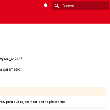
Inicializando a pesquisa
n={seu_token}
m parâmetro.
e, para que sejam inseridas na plataforma.