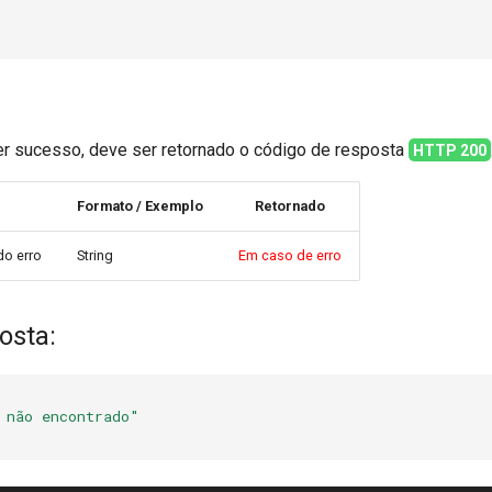
ver sucesso, deve ser retornado o código de resposta
HTTP 200
Formato / Exemplo
Retornado
do erro
String
Em caso de erro
osta:
 não encontrado"