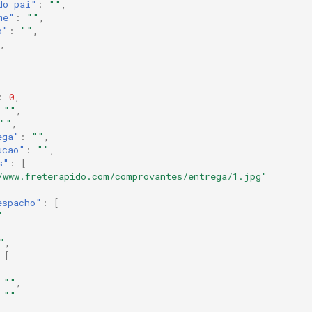
do_pai"
:
""
,
me"
:
""
,
o"
:
""
,
,
:
0
,
""
,
""
,
ega"
:
""
,
ucao"
:
""
,
s"
:
[
/www.freterapido.com/comprovantes/entrega/1.jpg"
espacho"
:
[
"
"
,
[
""
,
""