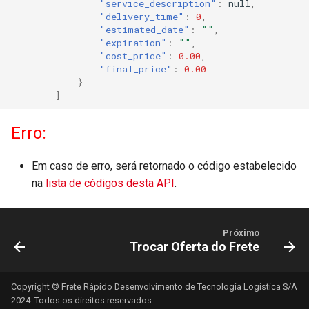
"service_description"
:
null
,
"delivery_time"
:
0
,
"estimated_date"
:
""
,
"expiration"
:
""
,
"cost_price"
:
0.00
,
"final_price"
:
0.00
}
]
Erro:
Em caso de erro, será retornado o código estabelecido
na
lista de códigos desta API
.
Próximo
Trocar Oferta do Frete
Copyright © Frete Rápido Desenvolvimento de Tecnologia Logística S/A
2024. Todos os direitos reservados.