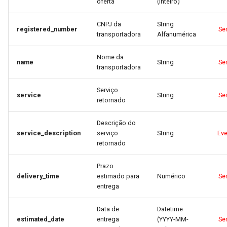
oferta
(inteiro)
CNPJ da
String
registered_number
Se
transportadora
Alfanumérica
Nome da
name
String
Se
transportadora
Serviço
service
String
Se
retornado
Descrição do
service_description
serviço
String
Eve
retornado
Prazo
delivery_time
estimado para
Numérico
Se
entrega
Data de
Datetime
estimated_date
entrega
(YYYY-MM-
Se