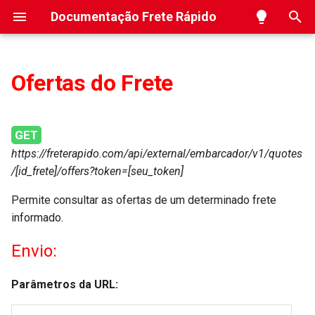
Documentação Frete Rápido
I
n
Ofertas do Frete
Visão Geral
Inserir
SIGEP
Ocorrências
Inserir
Inserir
Inserir
Diagrama da API
i
c
Boas Práticas
Deletar
CWS
Webhook de CT-es
Deletar
Deletar
Obter
Cotações de Frete
GET
i
https://freterapido.com/api/external/embarcador/v1/quotes
Códigos de Resposta
Webhook de Faturas
Deletar
Solicitação de Coleta
/[id_frete]/offers?token=[seu_token]
a
Tipos de Volumes
Webhook de separação WMS
Criar volume para rastreio
l
Permite consultar as ofertas de um determinado frete
informado.
i
Ocorrências da Frete Rápido
Ocorrências do Frete
Envio:
z
Limite de Requisições
Ocorrências do Frete por ID
a
Parâmetros da URL:
n
Inserir Coordenadas do