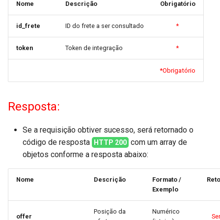
Pedido
Nome
Descrição
Obrigatório
d
o
Conhecimento de Transporte
id_frete
ID do frete a ser consultado
*
a
token
Token de integração
*
Comprovantes de Entrega
p
*Obrigatório
Comprovantes de Entrega por
e
ID
s
Resposta:
Webhook NF-e
q
Se a requisição obtiver sucesso, será retornado o
u
Webhook Cancelamento
código de resposta
com um array de
HTTP 200
i
objetos conforme a resposta abaixo:
Webhook Metadados
s
Nome
Descrição
Formato /
Ret
a
Exemplo
Posição da
Numérico
offer
Se