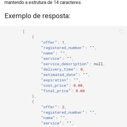
mantendo a estrutura de 14 caracteres.
Exemplo de resposta:
[
{
"offer"
:
1
,
"registered_number"
:
""
,
"name"
:
""
,
"service"
:
""
,
"service_description"
:
null
,
"delivery_time"
:
0
,
"estimated_date"
:
""
,
"expiration"
:
""
,
"cost_price"
:
0.00
,
"final_price"
:
0.00
},
{
"offer"
:
2
,
"registered_number"
:
""
,
"name"
:
""
,
"service"
:
""
,