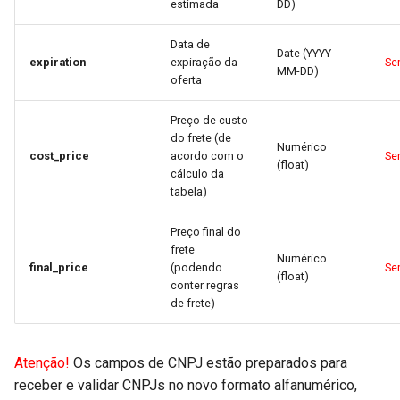
estimada
DD)
Data de
Date (YYYY-
expiration
expiração da
Se
MM-DD)
oferta
Preço de custo
do frete (de
Numérico
cost_price
acordo com o
Se
(float)
cálculo da
tabela)
Preço final do
frete
Numérico
final_price
(podendo
Se
(float)
conter regras
de frete)
Atenção!
Os campos de CNPJ estão preparados para
receber e validar CNPJs no novo formato alfanumérico,