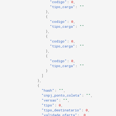
"codigo"
:
0
,
"tipo_carga"
:
""
},
{
"codigo"
:
0
,
"tipo_carga"
:
""
},
{
"codigo"
:
0
,
"tipo_carga"
:
""
},
{
"codigo"
:
0
,
"tipo_carga"
:
""
}
]
},
{
"hash"
:
""
,
"cnpj_ponto_coleta"
:
""
,
"versao"
:
""
,
"tipo"
:
0
,
"tipo_destinatario"
:
0
,
"validade_oferta"
:
0
,