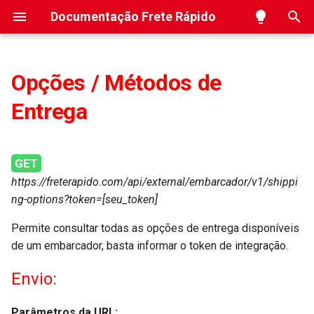
Documentação Frete Rápido
I
n
Opções / Métodos de
Visão Geral
Inserir
SIGEP
Ocorrências
Inserir
Inserir
Inserir
Diagrama da API
i
Entrega
c
Boas Práticas
Deletar
CWS
Webhook de CT-es
Deletar
Deletar
Obter
Cotações de Frete
i
GET
Códigos de Resposta
Webhook de Faturas
Deletar
Solicitação de Coleta
a
https://freterapido.com/api/external/embarcador/v1/shippi
Tipos de Volumes
Webhook de separação WMS
Criar volume para rastreio
l
ng-options?token=[seu_token]
i
Permite consultar todas as opções de entrega disponíveis
Ocorrências da Frete Rápido
Ocorrências do Frete
de um embarcador, basta informar o token de integração.
z
Limite de Requisições
Ocorrências do Frete por ID
a
Envio:
n
Inserir Coordenadas do
Parâmetros da URL: