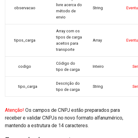
livre acerca do
observacao
String
Event
método de
envio
Array com os
tipos de carga
tipos_carga
Array
Event
aceitos para
transporte
Código do
codigo
Inteiro
Se
tipo de carga
Descrição do
tipo_carga
String
Se
tipo de carga
Atenção!
Os campos de CNPJ estão preparados para
receber e validar CNPJs no novo formato alfanumérico,
mantendo a estrutura de 14 caracteres.