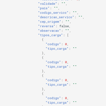
"validade"
:
""
,
"pais"
:
""
,
"codigo_servico"
:
""
,
"descricao_servico"
:
""
,
"cep_origem"
:
""
,
"reversa"
:
false
,
"observacao"
:
""
,
"tipos_carga"
:
[
{
"codigo"
:
0
,
"tipo_carga"
:
""
},
{
"codigo"
:
0
,
"tipo_carga"
:
""
},
{
"codigo"
:
0
,
"tipo_carga"
:
""
},
{
"codigo"
:
0
,
"tipo_carga"
:
""