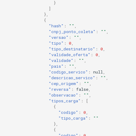
}
]
},
{
"hash"
:
""
,
"cnpj_ponto_coleta"
:
""
,
"versao"
:
""
,
"tipo"
:
0
,
"tipo_destinatario"
:
0
,
"validade_oferta"
:
0
,
"validade"
:
""
,
"pais"
:
""
,
"codigo_servico"
:
null
,
"descricao_servico"
:
""
,
"cep_origem"
:
""
,
"reversa"
:
false
,
"observacao"
:
""
,
"tipos_carga"
:
[
{
"codigo"
:
0
,
"tipo_carga"
:
""
},
{
"codigo"
:
0
,