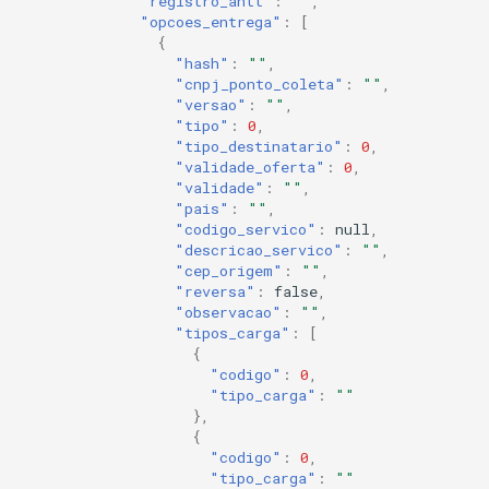
"registro_antt"
:
""
,
"opcoes_entrega"
:
[
{
"hash"
:
""
,
"cnpj_ponto_coleta"
:
""
,
"versao"
:
""
,
"tipo"
:
0
,
"tipo_destinatario"
:
0
,
"validade_oferta"
:
0
,
"validade"
:
""
,
"pais"
:
""
,
"codigo_servico"
:
null
,
"descricao_servico"
:
""
,
"cep_origem"
:
""
,
"reversa"
:
false
,
"observacao"
:
""
,
"tipos_carga"
:
[
{
"codigo"
:
0
,
"tipo_carga"
:
""
},
{
"codigo"
:
0
,
"tipo_carga"
:
""