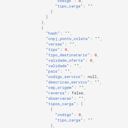
"codigo"
:
0
,
"tipo_carga"
:
""
}
]
},
{
"hash"
:
""
,
"cnpj_ponto_coleta"
:
""
,
"versao"
:
""
,
"tipo"
:
0
,
"tipo_destinatario"
:
0
,
"validade_oferta"
:
0
,
"validade"
:
""
,
"pais"
:
""
,
"codigo_servico"
:
null
,
"descricao_servico"
:
""
,
"cep_origem"
:
""
,
"reversa"
:
false
,
"observacao"
:
""
,
"tipos_carga"
:
[
{
"codigo"
:
0
,
"tipo_carga"
:
""
},