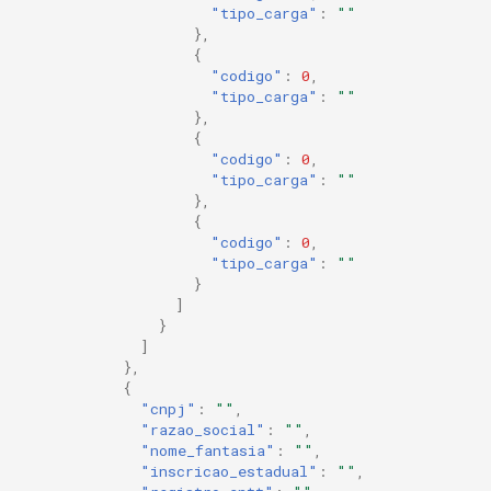
"tipo_carga"
:
""
},
{
"codigo"
:
0
,
"tipo_carga"
:
""
},
{
"codigo"
:
0
,
"tipo_carga"
:
""
},
{
"codigo"
:
0
,
"tipo_carga"
:
""
}
]
}
]
},
{
"cnpj"
:
""
,
"razao_social"
:
""
,
"nome_fantasia"
:
""
,
"inscricao_estadual"
:
""
,