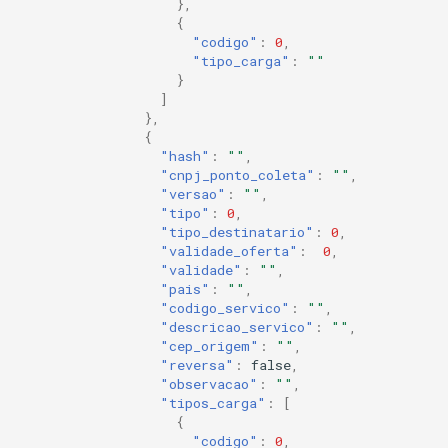
},
{
"codigo"
:
0
,
"tipo_carga"
:
""
}
]
},
{
"hash"
:
""
,
"cnpj_ponto_coleta"
:
""
,
"versao"
:
""
,
"tipo"
:
0
,
"tipo_destinatario"
:
0
,
"validade_oferta"
:
0
,
"validade"
:
""
,
"pais"
:
""
,
"codigo_servico"
:
""
,
"descricao_servico"
:
""
,
"cep_origem"
:
""
,
"reversa"
:
false
,
"observacao"
:
""
,
"tipos_carga"
:
[
{
"codigo"
:
0
,