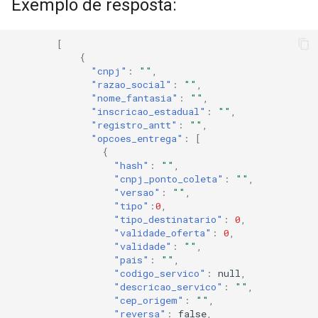
Exemplo de resposta:
[
{
"cnpj"
:
""
,
"razao_social"
:
""
,
"nome_fantasia"
:
""
,
"inscricao_estadual"
:
""
,
"registro_antt"
:
""
,
"opcoes_entrega"
:
[
{
"hash"
:
""
,
"cnpj_ponto_coleta"
:
""
,
"versao"
:
""
,
"tipo"
:
0
,
"tipo_destinatario"
:
0
,
"validade_oferta"
:
0
,
"validade"
:
""
,
"pais"
:
""
,
"codigo_servico"
:
null
,
"descricao_servico"
:
""
,
"cep_origem"
:
""
,
"reversa"
:
false
,