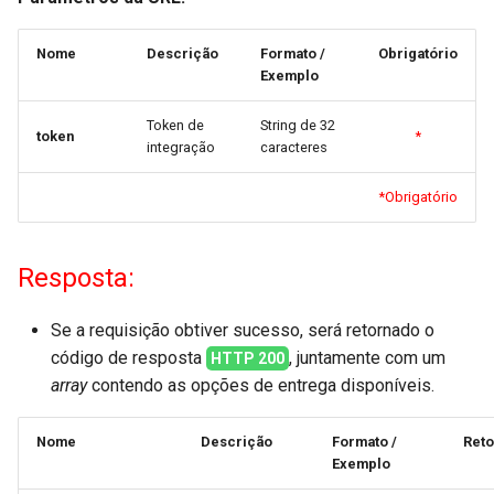
Pedido
d
Nome
Descrição
Formato /
Obrigatório
o
Conhecimento de Transporte
Exemplo
a
Comprovantes de Entrega
Token de
String de 32
p
token
*
integração
caracteres
Comprovantes de Entrega por
e
ID
*Obrigatório
s
Webhook NF-e
q
Resposta:
u
Webhook Cancelamento
Se a requisição obtiver sucesso, será retornado o
i
Webhook Metadados
código de resposta
, juntamente com um
HTTP 200
s
array
contendo as opções de entrega disponíveis.
a
Nome
Descrição
Formato /
Ret
Exemplo