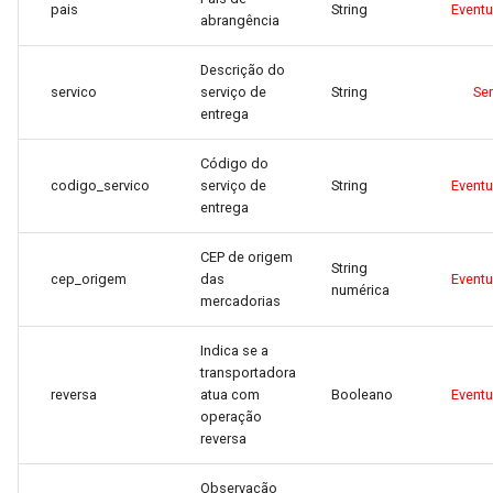
pais
String
Event
abrangência
Descrição do
servico
serviço de
String
Se
entrega
Código do
codigo_servico
serviço de
String
Event
entrega
CEP de origem
String
cep_origem
das
Event
numérica
mercadorias
Indica se a
transportadora
reversa
atua com
Booleano
Event
operação
reversa
Observação