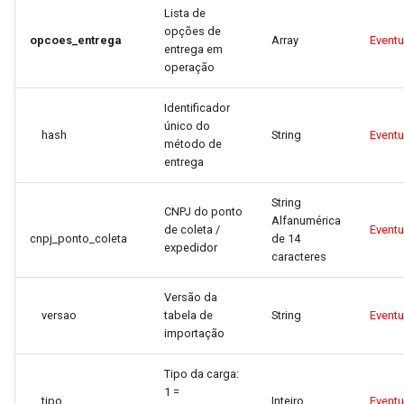
Lista de
opções de
opcoes_entrega
Array
Event
entrega em
operação
Identificador
único do
hash
String
Event
método de
entrega
String
CNPJ do ponto
Alfanumérica
de coleta /
Event
cnpj_ponto_coleta
de 14
expedidor
caracteres
Versão da
versao
tabela de
String
Event
importação
Tipo da carga:
1 =
tipo
Inteiro
Event