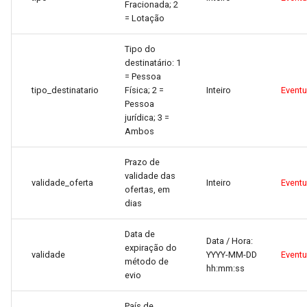
Fracionada; 2
= Lotação
Tipo do
destinatário: 1
= Pessoa
tipo_destinatario
Física; 2 =
Inteiro
Event
Pessoa
jurídica; 3 =
Ambos
Prazo de
validade das
validade_oferta
Inteiro
Event
ofertas, em
dias
Data de
Data / Hora:
expiração do
validade
YYYY-MM-DD
Event
método de
hh:mm:ss
evio
País de