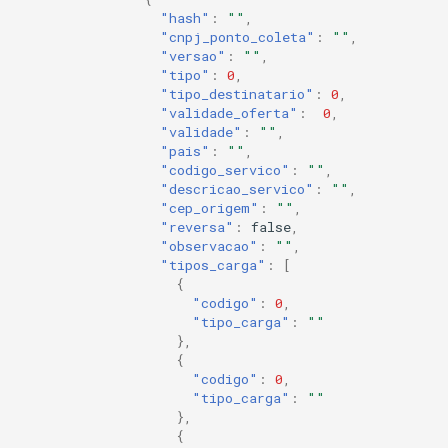
"hash"
:
""
,
"cnpj_ponto_coleta"
:
""
,
"versao"
:
""
,
"tipo"
:
0
,
"tipo_destinatario"
:
0
,
"validade_oferta"
:
0
,
"validade"
:
""
,
"pais"
:
""
,
"codigo_servico"
:
""
,
"descricao_servico"
:
""
,
"cep_origem"
:
""
,
"reversa"
:
false
,
"observacao"
:
""
,
"tipos_carga"
:
[
{
"codigo"
:
0
,
"tipo_carga"
:
""
},
{
"codigo"
:
0
,
"tipo_carga"
:
""
},
{