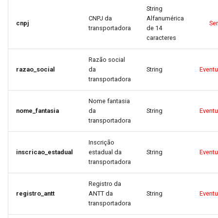
String
CNPJ da
Alfanumérica
cnpj
Se
transportadora
de 14
caracteres
Razão social
razao_social
da
String
Event
transportadora
Nome fantasia
nome_fantasia
da
String
Event
transportadora
Inscrição
inscricao_estadual
estadual da
String
Event
transportadora
Registro da
registro_antt
ANTT da
String
Event
transportadora