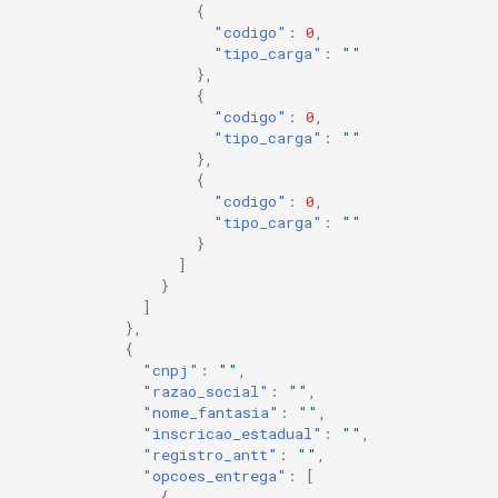
{
"codigo"
:
0
,
"tipo_carga"
:
""
},
{
"codigo"
:
0
,
"tipo_carga"
:
""
},
{
"codigo"
:
0
,
"tipo_carga"
:
""
}
]
}
]
},
{
"cnpj"
:
""
,
"razao_social"
:
""
,
"nome_fantasia"
:
""
,
"inscricao_estadual"
:
""
,
"registro_antt"
:
""
,
"opcoes_entrega"
:
[
{