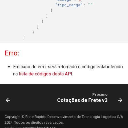
"tipo_carga"
:
""
}
]
}
]
}
]
Erro:
Em caso de erro, será retornado o código estabelecido
na
lista de códigos desta API
.
Próximo
Cotações de Frete v3
Copyright © Frete Rápido Desenvolvimento de Tecnologia Logística S/A
2024. Todos os direitos reservados.